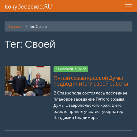
Кочубеевское.RU
Toggl
navig
Главная
Тег: Своей
Тег: Своей
21 июля 2016, 09:22
Пятый созыв краевой Думы
подводит итоги своей работы
В Ставрополе состоялось последнее
плановое заседание Пятого созыва
Думы Ставропольского края. В его
работе принял участие губернатор
Владимир Владимир...