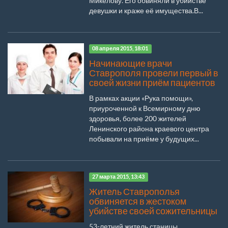
Микелову. Его обвиняли в убийстве
девушки и краже её имущества.В...
08 апреля 2015, 18:01
Начинающие врачи
Ставрополя провели первый в
своей жизни приём пациентов
В рамках акции «Рука помощи»,
приуроченной к Всемирному дню
здоровья, более 200 жителей
Ленинского района краевого центра
побывали на приёме у будущих...
27 марта 2015, 13:43
Житель Ставрополья
обвиняется в жестоком
убийстве своей сожительницы
53-летний житель станицы