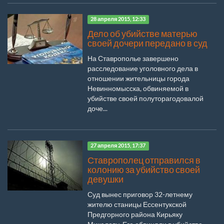
28 апреля 2015, 12:33
Дело об убийстве матерью
своей дочери передано в суд
На Ставрополье завершено
расследование уголовного дела в
отношении жительницы города
Невинномысска, обвиняемой в
убийстве своей полуторагодовалой
доче...
27 апреля 2015, 17:37
Ставрополец отправился в
колонию за убийство своей
девушки
Суд вынес приговор 32-летнему
жителю станицы Ессентукской
Предгорного района Кирьяку