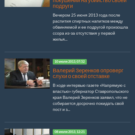
покушении на убийство своей
подруги
Вечером 25 июня 2013 года после
распития спиртных напитков между
обвиняемой и ее подругой произошла
ссора из-за отсутствия у первой
жилья...
10 июля 2013, 07:52
Валерий Зеренков опроверг
слухи о своей отставке
В ходе интервью газете «Напрямую с
властью» губернатор Ставропольского
края Валерий Зеренков заявил, что не
собирается досрочно покидать свой
пост и з...
08 июля 2013, 12:21