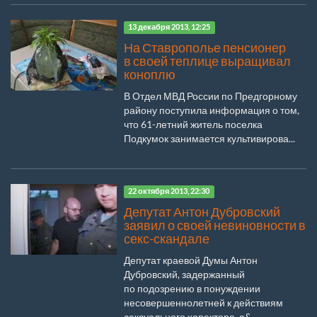
13 декабря 2013, 12:25
На Ставрополье пенсионер
в своей теплице выращивал
коноплю
В Отдел МВД России по Предгорному
району поступила информация о том,
что 61-летний житель поселка
Подкумок занимается культивирова...
22 октября 2013, 22:30
Депутат Антон Дубровский
заявил о своей невиновности в
секс-скандале
Депутат краевой Думы Антон
Дубровский, задержанный
по подозрению в понуждении
несовершеннолетней к действиям
сексуального характера, а&...