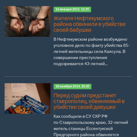
16 января 2015, 12:35
Жителя Нефтекумского
района обвинили в убийстве
своей бабушки
В Нефтекумском районе возбуждено
уголовное дело по факту убийства 85-
летней жительницы села Каясула. В
совершении преступления
подозревается 43-летний...
18 ноября 2014, 10:20
Перед судом предстанет
ставрополец, обвиняемый в
убийстве своей девушки
Как сообщили в СУ СКР РФ
по Ставропольскому краю, 32-летний
житель станицы Ессентукской
Предгорного района обвиняется