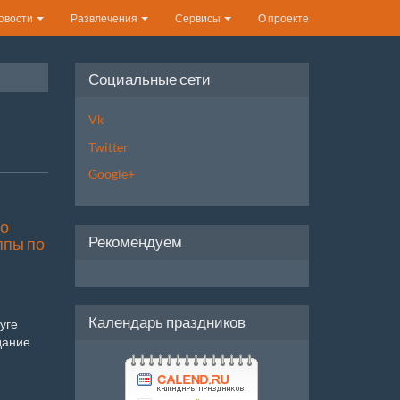
овости
Развлечения
Сервисы
О проекте
Социальные сети
Vk
Twitter
Google+
о
Рекомендуем
ппы по
Календарь праздников
уге
дание