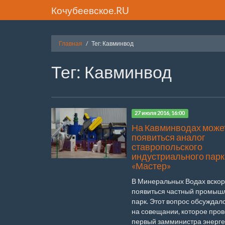
Кочубеевское.RU
Главная
Тег: Кавминвод
Тег: Кавминвод
27 июля 2016, 16:00
На Кавминводах може
появиться аналог
ставропольского
индустриального парк
«Мастер»
В Минеральных Водах вскор
появиться частный промыш
парк. Этот вопрос обсуждал
на совещании, которое про
первый замминистра энергет