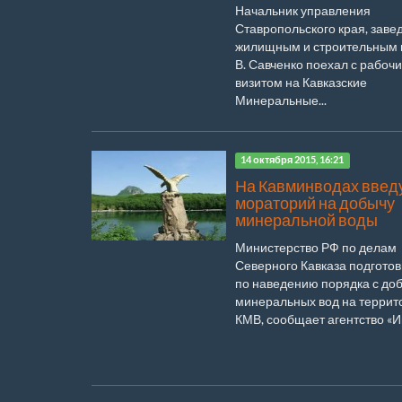
Начальник управления
Ставропольского края, зав
жилищным и строительным 
В. Савченко поехал с рабоч
визитом на Кавказские
Минеральные...
14 октября 2015, 16:21
На Кавминводах введ
мораторий на добычу
минеральной воды
Министерство РФ по делам
Северного Кавказа подгото
по наведению порядка с до
минеральных вод на террит
КМВ, сообщает агентство «Ин