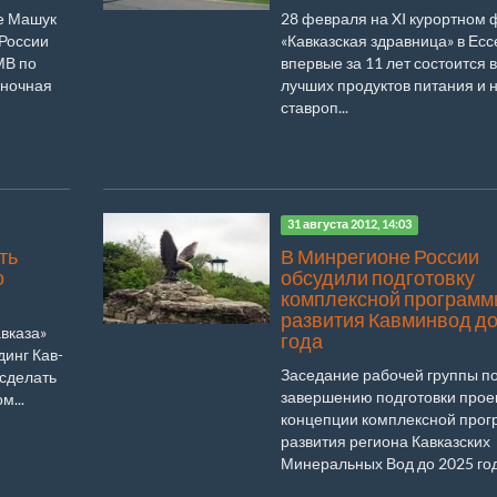
ре Машук
28 февраля на XI курортном
 России
«Кавказская здравница» в Есс
МВ по
впервые за 11 лет состоится 
оночная
лучших продуктов питания и 
ставроп...
31 августа 2012, 14:03
ть
В Минрегионе России
о
обсудили подготовку
комплексной программ
развития Кавминвод до
­ка­за»
года
­динг Кав­
Заседание рабочей группы п
 сде­лать
завершению подготовки прое
м...
концепции комплексной про
развития региона Кавказских
Минеральных Вод до 2025 года