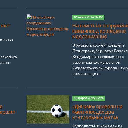
01 июня 2016, 07:02
тают
На очистных сооружен
Кавминвод проведена
модернизация
ральных
В рамках рабочей поездки в
Пятигорск губернатор Влади
Владимиров ознакомился с
Несколько
развитием коммунальной
анс...
инфраструктуры города – кур
прилегающих...
10 марта 2016, 07:24
о
«Динамо» провели на
вершил
Кавминводах два
контрольных матча
Футболисты из команды из