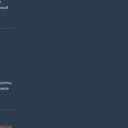
е
мный
руппы,
иков
енном