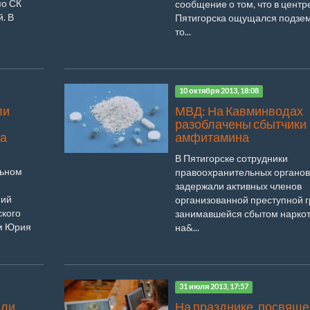
по СК
сообщение о том, что в центр
. В
Пятигорска ощущался подзе
то...
10 октября 2013, 18:08
ли
МВД: На Кавминводах
разоблачены сбытчики
та
амфитамина
В Пятигорске сотрудники
льном
правоохранительных органов
задержали активных членов
ний
организованной преступной г
ского
занимавшейся сбытом наркот
ом Юрия
на&...
31 июля 2013, 17:57
или
На празднике, посвящ