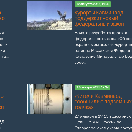
12 августа 2014, 11:38
а
Курорты Кавминвод
во
поддержит новый
федеральный закон
ия
Начата разработка проекта
ое
федерального закона «Об ос
ов и
охраняемом эколого-курортн
ний
регионе Российской Федерац
та...
Кавказские Минеральные Вод
сооб...
27 января 2014, 19:24
то
Жители Кавминвод
сообщили о подземных
ся
толчках
27 января в 19:13 в дежурную
ВД
ЦУКС ГУ МЧС России по
с
Ставропольскому краю посту