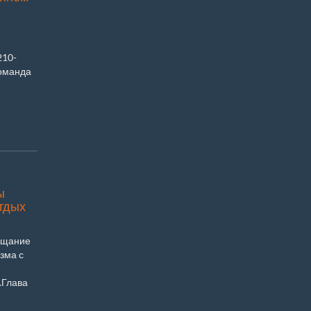
210-
команда
ы
отдых
вещание
зма с
.Глава