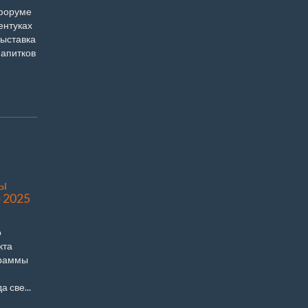
 форуме
ентуках
выставка
напитков
ы
 2025
о
кта
граммы
 све...