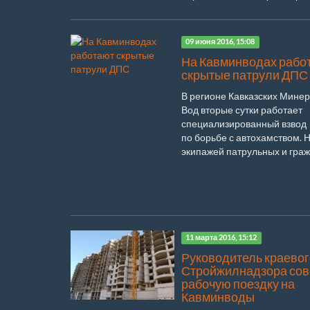
09 июня 2016, 15:08
На Кавминводах рабо
скрытые патрули ДПС
В регионе Кавказских Мине
Вод вторые сутки работает
специализированный взвод
по борьбе с автохамством. 
экипажей патрульных и гражд
11 марта 2016, 15:12
Руководитель краевог
Стройжилнадзора со
рабочую поездку на
Кавминводы