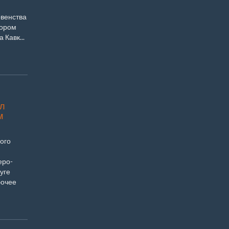
рвенства
тором
 Кавк...
л
м
ого
еро-
уге
бочее