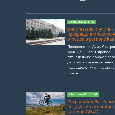
15 июля 2013, 17:30
Депутаты выступили з
прекращение захорон
отходов в регионе Ка
Председатель Думы Ставро
края Юрий Белый провел
еженедельное рабочее сов
депутатов и руководителей
подразделений аппарата кр
парл...
29 апреля 2013, 13:24
Открытый Кубок Кавм
по даунхиллу пройдет
столице СКФО