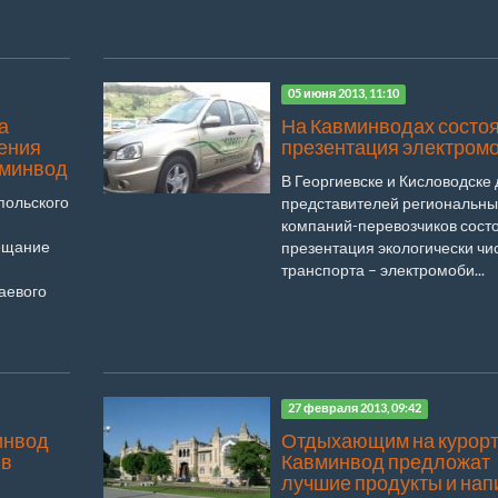
05 июня 2013, 11:10
а
На Кавминводах состо
ения
презентация электром
вминвод
В Георгиевске и Кисловодске 
польского
представителей региональны
компаний-перевозчиков сост
ещание
презентация экологически чи
транспорта – электромоби...
аевого
27 февраля 2013, 09:42
инвод
Отдыхающим на курор
 в
Кавминвод предложат
лучшие продукты и нап