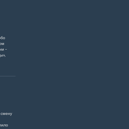
обо
ом
ии –
ы»,
 смену
пило