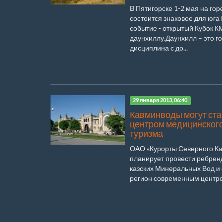
В Пятигорске 1-2 мая на го
состоится знаковое для юга
событие - открытый Кубок К
даунхиллу.Даунхилл – это г
дисциплина с до...
29 января 2013, 06:40
Кавминводы могут ста
центром медицинског
туризма
ОАО «Ку­рор­ты Се­вер­но­го Кав
пла­ни­ру­ет про­ве­сти реб­рен
каз­ских Ми­не­раль­ных Вод и
ре­ги­он совре­мен­ным цен­тро