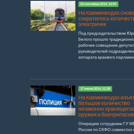
02 сентября 2014, 16:05
На Кавминводах снов
сократилось количест
электричек
Под председательством Юр
Белого прошло традиционн
рабочее совещание депутат
руководителей подразделе
аппарата краевого парламен
17 июля 2014, 12:38
На Кавминводах изъя
большое количество
незаконно хранящего
оружия и боеприпасов
Операцию сотрудники ГУ М
России по СКФО совместно 