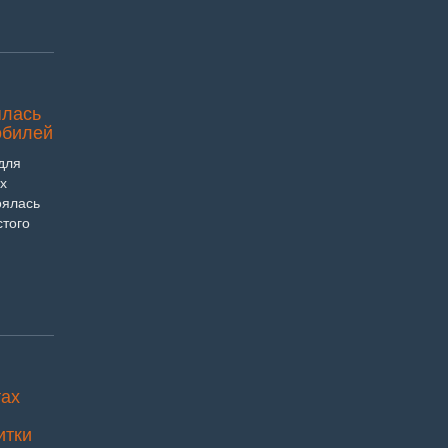
ялась
обилей
для
х
оялась
стого
тах
итки