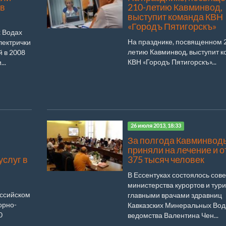
 в
210-летию Кавминвод,
выступит команда КВН
«Городъ Пятигорскъ»
 Водах
На празднике, посвященном 
лектрички
летию Кавминвод, выступит 
 в 2008
КВН «Городъ Пятигорскъ»...
..
26 июля 2013, 18:33
За полгода Кавминвод
приняли на лечение и 
услуг в
375 тысяч человек
В Ессентуках состоялось со
министерства курортов и тури
ссийском
главными врачами здравниц
орно-
Кавказских Минеральных Вод
0
ведомства Валентина Чен...