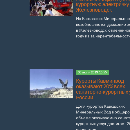
курортную электричку
Железноводск
На Кавказских Минеральных
возобновляется движение э
в Железноводск, отмененной
году из-за нерентабельности.
30 июля 2013, 15:55
Курорты Кавминвод
оказывают 20% всех
санаторно-курортных 
России
Доля курортов Кавказских
Минеральных Вод в общеро
объеме оказываемых санат
курортных услуг достигает 2
процентов...