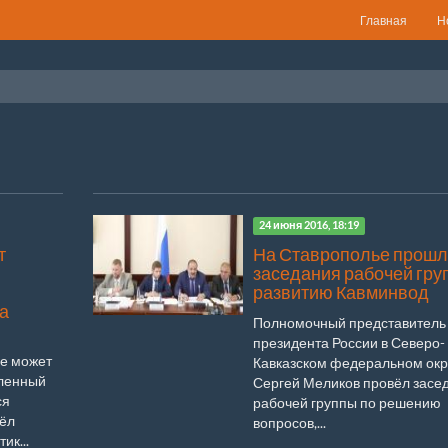
Главная
Н
24 июня 2016, 18:19
т
На Ставрополье прошл
заседания рабочей гру
развитию Кавминвод
а
Полномочный представитель
президента России в Северо-
е может
Кавказском федеральном окр
ленный
Сергей Меликов провёл засе
ся
рабочей группы по решению
вёл
вопросов,...
ик...