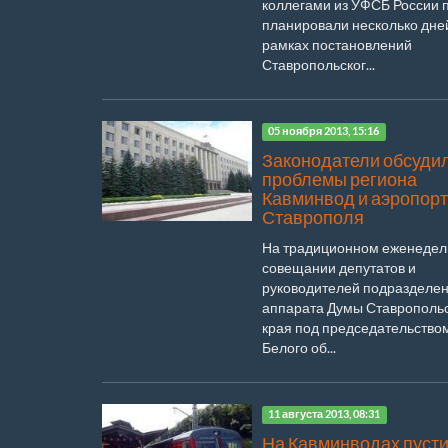
коллегами из УФСБ России 
планировали несколько дней
рамках постановлений
Ставропольског...
05 ноября 2013, 15:16
Законодатели обсуди
проблемы региона
Кавминвод и аэропор
Ставрополя
На традиционном еженеде
совещании депутатов и
руководителей подразделе
аппарата Думы Ставрополь
края под председательств
Белого об...
11 августа 2013, 08:31
На Кавминводах пуст