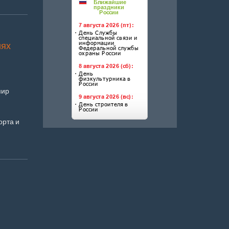
иях
мир
орта и