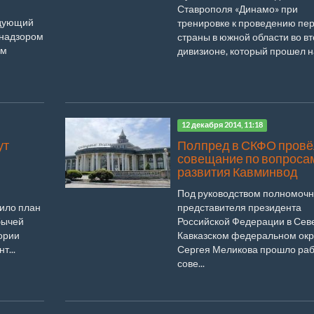
Ставрополя «Динамо» при
едующий
тренировке к проведению пе
надзором
страны в южной области во в
им
дивизионе, который прошел на
12 декабря 2014, 11:18
ут
Полпред в СКФО провё
совещание по вопроса
развития Кавминвод
Под руководством полномочн
вило план
представителя президента
бычей
Российской Федерации в Сев
ории
Кавказском федеральном окр
т...
Сергея Меликова прошло ра
сове...