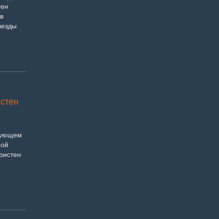
тен
в
везды
истен
едующем
ной
Кристен