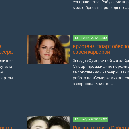
совершенства. Роб до сих пор
может бросить прошедшее сзад
18 ноября 2012, 14:50
а
Кристен Стюарт обесп
ссера
своей карьерой
енито о
Звезда «Сумеречной саги» Кр
рутила
Стюарт чрезвычайно пережив
ом
за собственной карьеры. Так к
упертом
работа на «Сумерками» коне
завершена, Кристен...
12 ноября 2012, 09:39
ристен
Раскрыта тайна Роберт