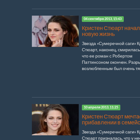
04 сентября 2013, 15:43
Кристен Стюарт нача
новую жизнь
Звезда «Сумеречной саги» 
Стюарт, наконец, смирилась 
что ее роман с Робертом
Паттинсоном окончен. Разры
возлюбленным был очень тя
10 апреля 2013, 11:25
Кристен Стюарт мечта
прибавлении в семей
Звезда «Сумеречной саги» 
Стюарт призналась, что у не