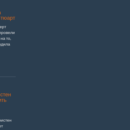
а
Стюарт
ерт
 провели
на то,
рдила
истен
ить
ристен
от