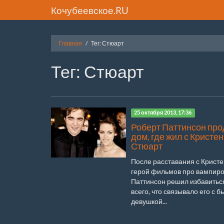
Кочубеевское.RU
Главная
Тег: Стюарт
Тег: Стюарт
25 октября 2013, 17:36
Роберт Паттинсон про
дом, где жил с Кристен
Стюарт
После расставания с Крист
герой фильмов про вампиро
Паттинсон решил избавитьс
всего, что связывало его с 
девушкой...