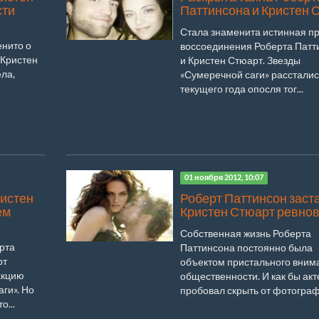
сти
Паттинсона и Кристен 
Стала знаменита истинная п
енито о
воссоединения Роберта Патт
 Кристен
и Кристен Стюарт. Звезды
ла,
«Сумеречной саги» рассталис
текущего года опосля тог...
01 ноября 2012, 10:07
ристен
Роберт Паттинсон заст
ем
Кристен Стюарт ревнов
Собственная жизнь Роберта
рта
Паттинсона постоянно была
рт
объектом пристального вним
акцию
общественности. И как бы акт
ги». Но
пробовал скрыть от фотографы
о...