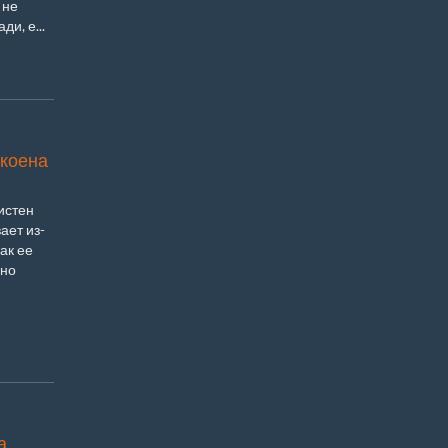
 не
и, е...
окоена
истен
ает из-
ак ее
чно
а