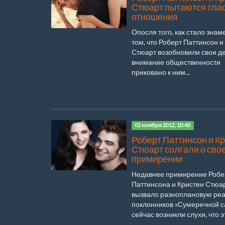
Стюарт пытаются спа
отношения
Опосля того, как стало знам
том, что Роберт Паттинсон и
Стюарт возобновили свои де
внимание общественности
приковано к ним...
02 ноября 2012, 10:40
Роберт Паттинсон и К
Стюарт солгали о сво
примирении
Недавнее примирение Робе
Паттинсона и Кристен Стюа
вызвало разноплановую ре
поклонников «Сумеречной са
сейчас возникли слухи, что эт