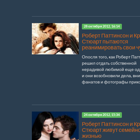
28 октября 2012, 16:14
Роберт Паттинсон и К
Стюарт пытаются
реанимировать свои ч
Опосля того, как Роберт Пат
решил отдать собственной
нерадивой любимой еще од
и они возобновили дела, вн
фанатов и фотографы прико.
24 октября 2012, 15:34
Роберт Паттинсон и К
Стюарт живут семейн
жизнью