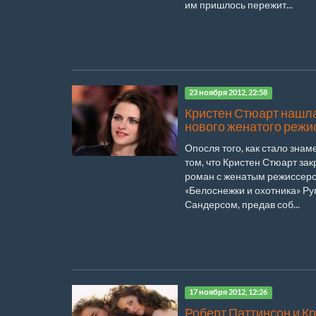
им пришлось пережит...
23 ноября 2012, 22:58
Кристен Стюарт нашл
нового женатого режи
Опосля того, как стало знам
том, что Кристен Стюарт зак
роман с женатым режиссер
«Белоснежки и охотника» Р
Сандерсом, предав соб...
17 ноября 2012, 12:26
Роберт Паттинсон и К