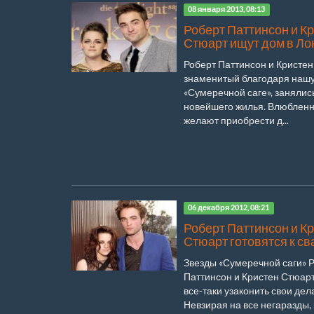
08 января 2013, 08:13
Роберт Паттинсон и К
Стюарт ищут дом в Л
Роберт Паттинсон и Кристен
знаменитый благодаря наш
«Сумеречной саге», занялис
новейшего жилья. Влюблен
желают приобрести д...
06 декабря 2012, 08:21
Роберт Паттинсон и К
Стюарт готовятся к с
Звезды «Сумеречной саги» 
Паттинсон и Кристен Стюар
все-таки узаконить свои дел
Невзирая на все негаразды,