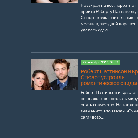
Невзирая на все, через что
пройти Роберту Паттинсону 
Стюарт в заключительные н
месяцев, звездной паре все
удалось сдел...
22 октября 2012, 08:57
Роберт Паттинсон и К
Стюарт устроили
романтическое свида
Роберт Паттинсон и Кристе
не опасаются показать миру,
опять совместно. Не так дав
знаменито, что звезды «Сум
саги» возо...