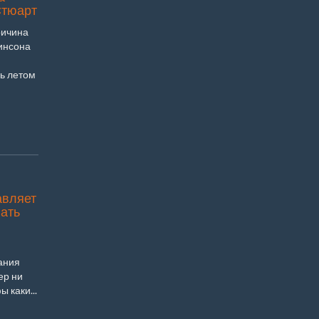
Стюарт
ричина
инсона
ь летом
авляет
ать
ания
ер ни
 каки...