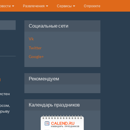
овости
Развлечения
Сервисы
О проекте
Социальные сети
Vk
Twitter
Google+
Рекомендуем
м
истен
Календарь праздников
рсом,
зрыву