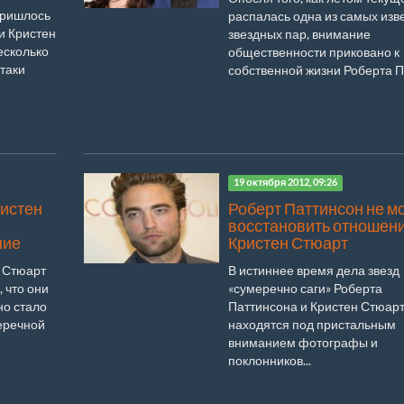
 пришлось
распалась одна из самых изв
и Кристен
звездных пар, внимание
есколько
общественности приковано к
-таки
собственной жизни Роберта Па
19 октября 2012, 09:26
ристен
Роберт Паттинсон не м
восстановить отношени
ние
Кристен Стюарт
н Стюарт
В истиннее время дела звезд
 что они
«сумеречно саги» Роберта
но стало
Паттинсона и Кристен Стюар
еречной
находятся под пристальным
вниманием фотографы и
поклонников...