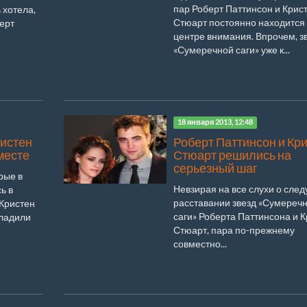
пар Роберт Паттинсон и Крис
 хотела,
Стюарт постоянно находится 
ерт
центре внимания. Впрочем, з
«Сумеречной саги» уже к...
18 января 2013, 12:48
ристен
Роберт Паттинсон и Кр
месте
Стюарт решились на
серьезный шаг
рые в
Невзирая на все слухи о сл
ь в
расставании звезд «Сумереч
 Кристен
саги» Роберта Паттинсона и 
аладили
Стюарт, пара по-прежнему
совместно...