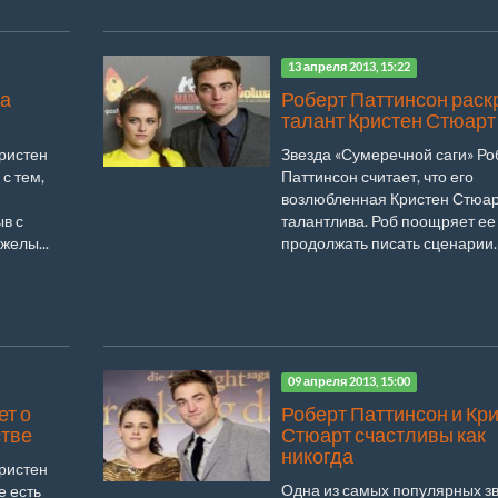
13 апреля 2013, 15:22
ла
Роберт Паттинсон рас
талант Кристен Стюарт
Кристен
Звезда «Сумеречной саги» Ро
с тем,
Паттинсон считает, что его
возлюбленная Кристен Стюар
в с
талантлива. Роб поощряет ее
желы...
продолжать писать сценарии. 
09 апреля 2013, 15:00
ет о
Роберт Паттинсон и Кр
стве
Стюарт счастливы как
никогда
Кристен
Одна из самых популярных з
е есть