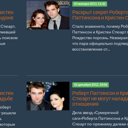
03 января 2013, 11:42
ристен
Раскрыт секрет Роберт
ондоне
Паттинсона и Кристен 
 Стюарт,
Стало знаменито, почему Роб
умевшей
Паттинсон и Кристен Стюарт
ь поиском
Рождество порознь. Невзирая 
ные
что пара официально подтве
восстановление от...
02 декабря 2012, 10:06
ристен
Роберт Паттинсон и Кр
вадьбе
Стюарт не могут налад
отношения
Роберт
Дела звезд «Сумеречной
т решили
саги»Роберта Паттинсона и К
а.
Стюарт по-прежнему далеки 
 которые