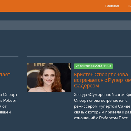
Главная
Н
23 сентября 2013, 11:05
дает
Кристен Стюарт снова
встречается с Руперто
Садерсом
ен Стюарт
Звезда «Сумеречной саги» Кр
в Роберт
Стюарт снова встречается с
я от
режиссером Рупертом Санде
бывшей
связь с которым привела к ра
отношений с Робертом Патт...