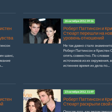
26 октября 2012, 09:16
ристен
Роберт Паттинсон и Кр
Стюарт перешли на но
увства
уровень отношений
тинсон
Не так давно стало знаменито
Роберт Паттинсон и Кристен 
ин шанс,
опять совместно. По словам
имание
источников из их окружения, в
..
истиннее время их дела по...
23 октября 2012, 11:49
ристен
Роберт Паттинсон и Кр
ой
Стюарт раскрыли свой 
Опосля того, как летом текущ