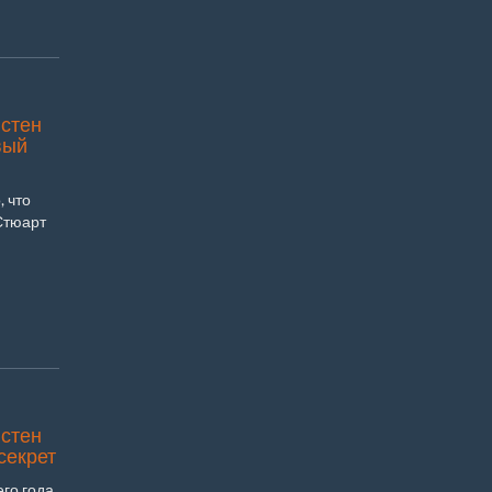
истен
вый
, что
Стюарт
истен
секрет
его года