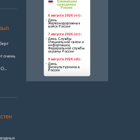
крыл
берт
т очень
О...
истен
вездных